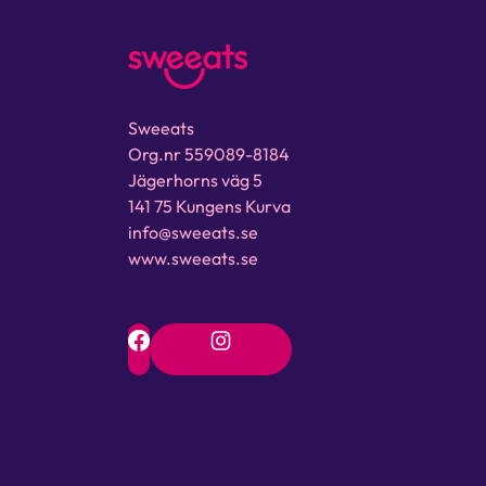
Sweeats
Org.nr 559089-8184
Jägerhorns väg 5
141 75 Kungens Kurva
info@sweeats.se
www.sweeats.se