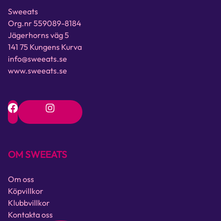
Sweeats
Org.nr 559089-8184
Jägerhorns väg 5
141 75 Kungens Kurva
info@sweeats.se
www.sweeats.se
OM SWEEATS
Om oss
Köpvillkor
Klubbvillkor
Kontakta oss