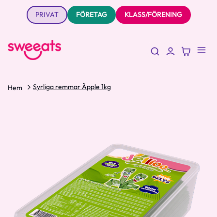
PRIVAT
FÖRETAG
KLASS/FÖRENING
Syrliga remmar Äpple 1kg
Hem