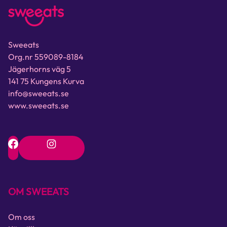
Sweeats
Org.nr 559089-8184
Jägerhorns väg 5
141 75 Kungens Kurva
info@sweeats.se
www.sweeats.se
OM SWEEATS
Om oss