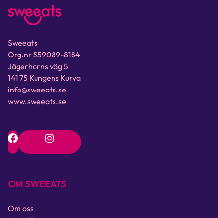
Sweeats
Org.nr 559089-8184
Jägerhorns väg 5
141 75 Kungens Kurva
info@sweeats.se
www.sweeats.se
OM SWEEATS
Om oss