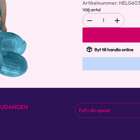
Artikelnummer:
HELG60
Välj antal
1
Byt till handla online
BJUDANDEN