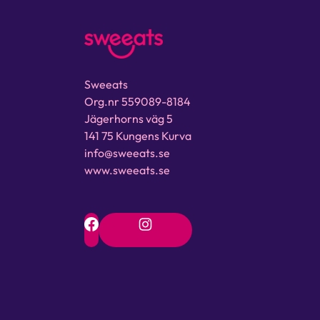
Sweeats
Org.nr 559089-8184
Jägerhorns väg 5
141 75 Kungens Kurva
info@sweeats.se
www.sweeats.se