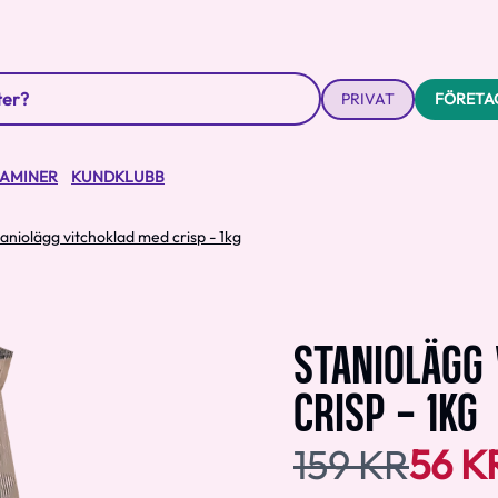
PRIVAT
FÖRETA
TAMINER
KUNDKLUBB
aniolägg vitchoklad med crisp - 1kg
STANIOLÄGG
CRISP - 1KG
159 KR
56 K