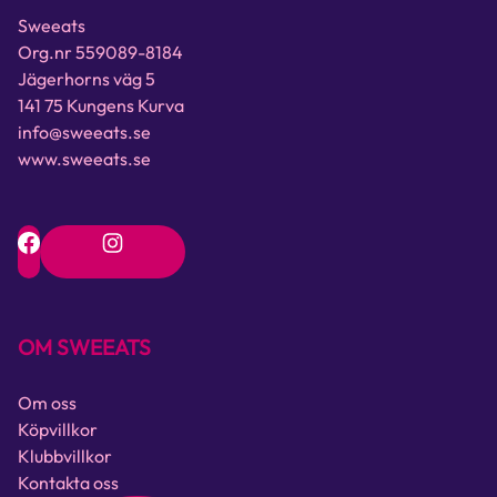
Sweeats
Org.nr 559089-8184
Jägerhorns väg 5
141 75 Kungens Kurva
info@sweeats.se
www.sweeats.se
OM SWEEATS
Om oss
Köpvillkor
Klubbvillkor
Kontakta oss