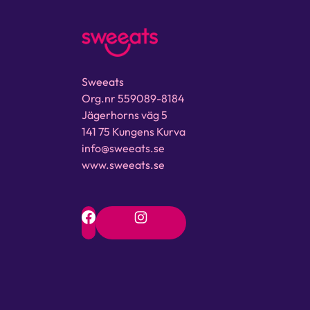
Sweeats
Org.nr 559089-8184
Jägerhorns väg 5
141 75 Kungens Kurva
info@sweeats.se
www.sweeats.se