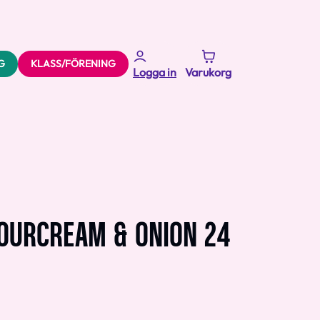
G
KLASS/FÖRENING
Logga in
Varukorg
OURCREAM & ONION 24