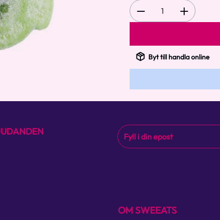
1
Byt till handla online
BJUDANDEN
OM SWEEATS