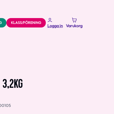
G
KLASS/FÖRENING
Logga in
Varukorg
 3,2KG
00105