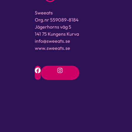
Sweeats
Org.nr 559089-8184
Jägerhorns väg 5
141 75 Kungens Kurva
info@sweeats.se
www.sweeats.se