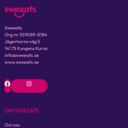
Sweeats
Org.nr 559089-8184
Jägerhorns väg 5
141 75 Kungens Kurva
info@sweeats.se
www.sweeats.se
OM SWEEATS
Om oss