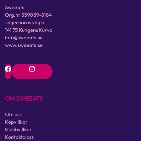
Sweeats
Org.nr 559089-8184
Jägerhorns väg 5
141 75 Kungens Kurva
info@sweeats.se
www.sweeats.se
OM SWEEATS
Om oss
Köpvillkor
Klubbvillkor
Kontakta oss