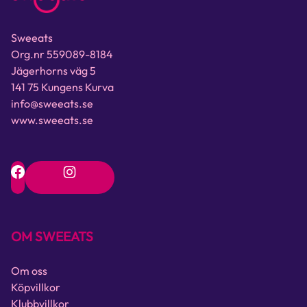
Sweeats
Org.nr 559089-8184
Jägerhorns väg 5
141 75 Kungens Kurva
info@sweeats.se
www.sweeats.se
OM SWEEATS
Om oss
Köpvillkor
Klubbvillkor