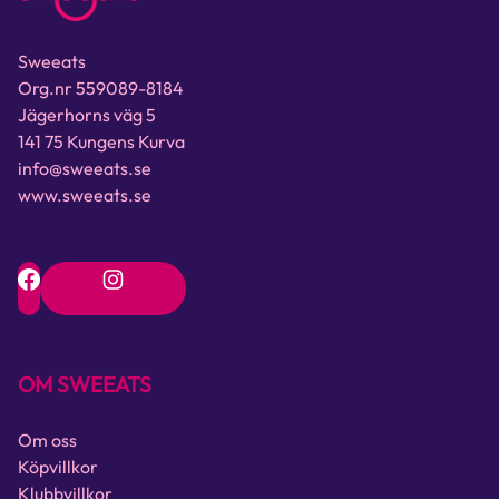
Sweeats
Org.nr 559089-8184
Jägerhorns väg 5
141 75 Kungens Kurva
info@sweeats.se
www.sweeats.se
OM SWEEATS
Om oss
Köpvillkor
Klubbvillkor