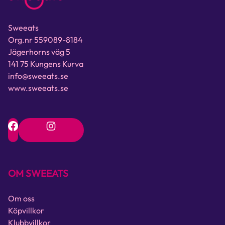
Sweeats
Org.nr 559089-8184
Jägerhorns väg 5
141 75 Kungens Kurva
info@sweeats.se
www.sweeats.se
OM SWEEATS
Om oss
Köpvillkor
Klubbvillkor