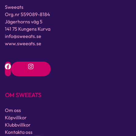
Sweeats
Org.nr 559089-8184
Jägerhorns väg 5
141 75 Kungens Kurva
info@sweeats.se
www.sweeats.se
OM SWEEATS
Om oss
Köpvillkor
Klubbvillkor
Kontakta oss