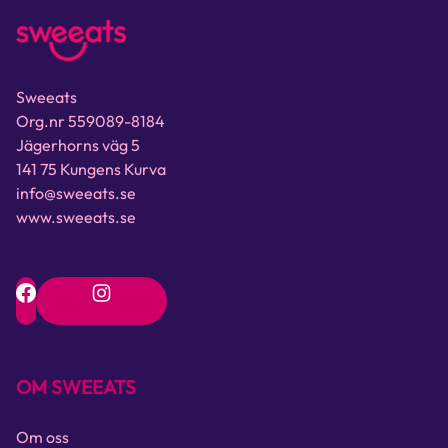
Sweeats
Org.nr 559089-8184
Jägerhorns väg 5
141 75 Kungens Kurva
info@sweeats.se
www.sweeats.se
OM SWEEATS
Om oss