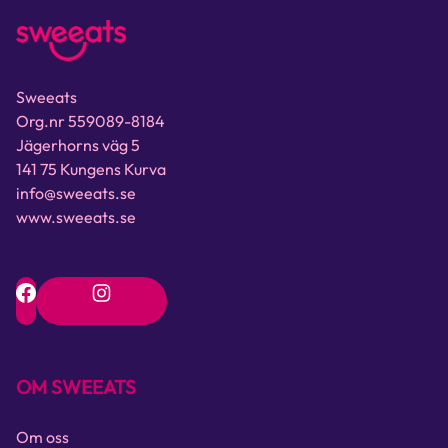
Sweeats
Org.nr 559089-8184
Jägerhorns väg 5
141 75 Kungens Kurva
info@sweeats.se
www.sweeats.se
OM SWEEATS
Om oss