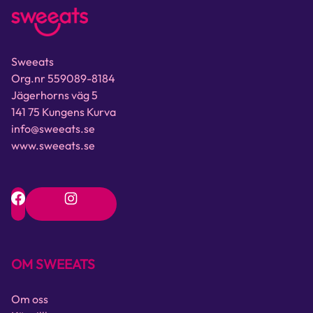
Sweeats
Org.nr 559089-8184
Jägerhorns väg 5
141 75 Kungens Kurva
info@sweeats.se
www.sweeats.se
OM SWEEATS
Om oss