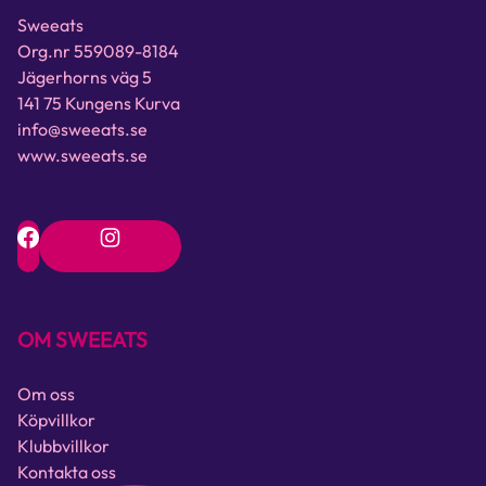
Sweeats
Org.nr 559089-8184
Jägerhorns väg 5
141 75 Kungens Kurva
info@sweeats.se
www.sweeats.se
OM SWEEATS
Om oss
Köpvillkor
Klubbvillkor
Kontakta oss