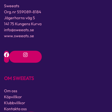
Sweeats
Org.nr 559089-8184
Jägerhorns väg 5
141 75 Kungens Kurva
info@sweeats.se
www.sweeats.se
OM SWEEATS
Om oss
Köpvillkor
Klubbvillkor
Kontakta oss