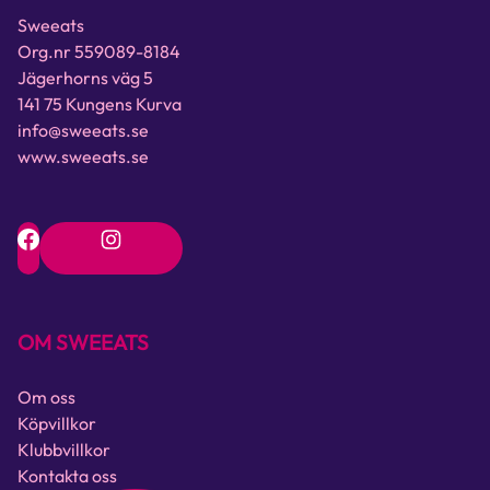
Sweeats
Org.nr 559089-8184
Jägerhorns väg 5
141 75 Kungens Kurva
info@sweeats.se
www.sweeats.se
OM SWEEATS
Om oss
Köpvillkor
Klubbvillkor
Kontakta oss