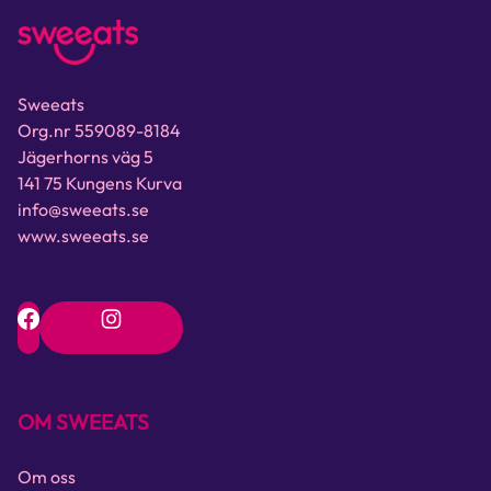
Sweeats
Org.nr 559089-8184
Jägerhorns väg 5
141 75 Kungens Kurva
info@sweeats.se
www.sweeats.se
OM SWEEATS
Om oss