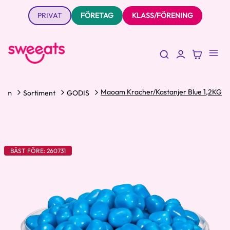
PRIVAT
FÖRETAG
KLASS/FÖRENING
Maoam Kracher/Kastanjer Blue 1,2KG
Hem
Sortiment
GODIS
BÄST FÖRE: 260731