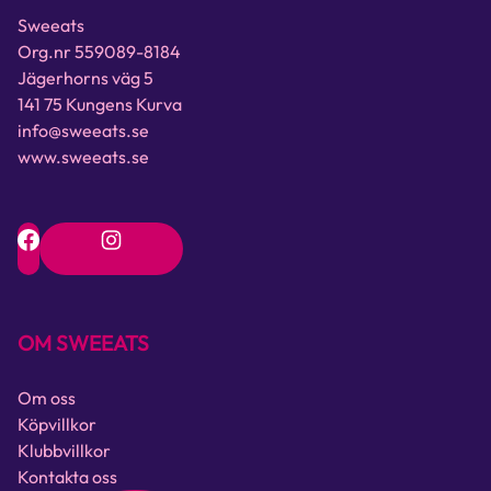
Sweeats
Org.nr 559089-8184
Jägerhorns väg 5
141 75 Kungens Kurva
info@sweeats.se
www.sweeats.se
OM SWEEATS
Om oss
Köpvillkor
Klubbvillkor
Kontakta oss