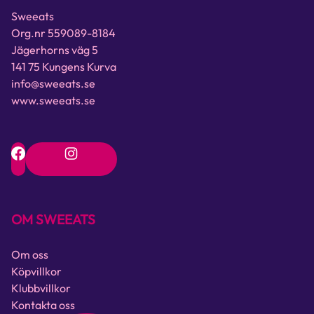
Sweeats
Org.nr 559089-8184
Jägerhorns väg 5
141 75 Kungens Kurva
info@sweeats.se
www.sweeats.se
OM SWEEATS
Om oss
Köpvillkor
Klubbvillkor
Kontakta oss