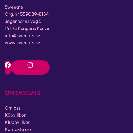
Sweeats
Org.nr 559089-8184
Jägerhorns väg 5
141 75 Kungens Kurva
info@sweeats.se
www.sweeats.se
OM SWEEATS
Om oss
Köpvillkor
Klubbvillkor
Kontakta oss