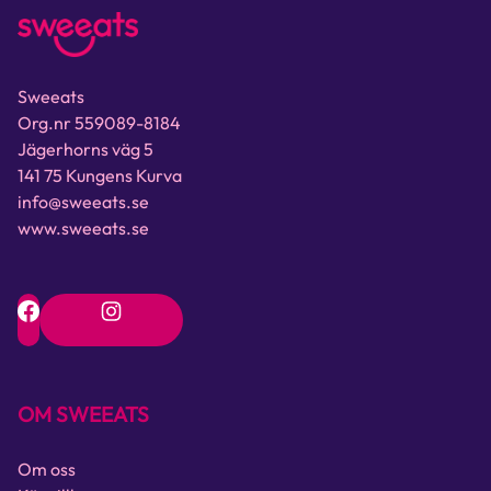
Sweeats
Org.nr 559089-8184
Jägerhorns väg 5
141 75 Kungens Kurva
info@sweeats.se
www.sweeats.se
OM SWEEATS
Om oss