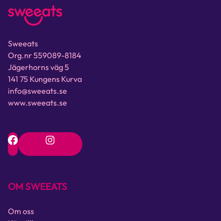
Sweeats
Org.nr 559089-8184
Jägerhorns väg 5
141 75 Kungens Kurva
info@sweeats.se
www.sweeats.se
OM SWEEATS
Om oss