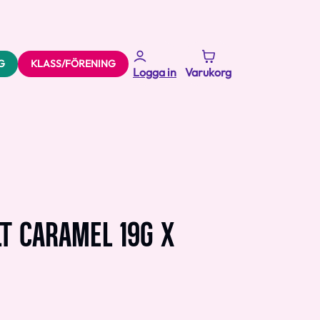
G
KLASS/FÖRENING
Logga in
Varukorg
LT CARAMEL 19G X