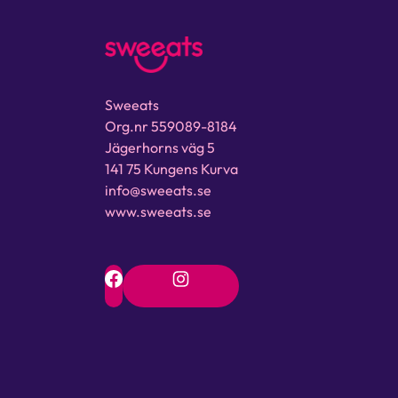
Sweeats
Org.nr 559089-8184
Jägerhorns väg 5
141 75 Kungens Kurva
info@sweeats.se
www.sweeats.se