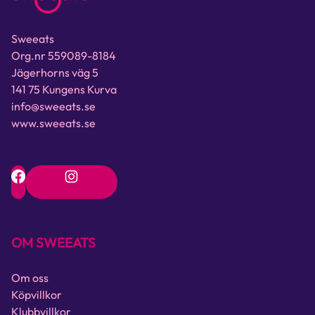
Sweeats
Org.nr 559089-8184
Jägerhorns väg 5
141 75 Kungens Kurva
info@sweeats.se
www.sweeats.se
OM SWEEATS
Om oss
Köpvillkor
Klubbvillkor