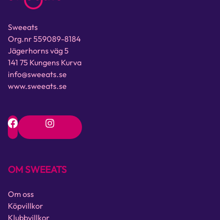
Sweeats
Org.nr 559089-8184
Jägerhorns väg 5
141 75 Kungens Kurva
info@sweeats.se
www.sweeats.se
OM SWEEATS
Om oss
Köpvillkor
Klubbvillkor