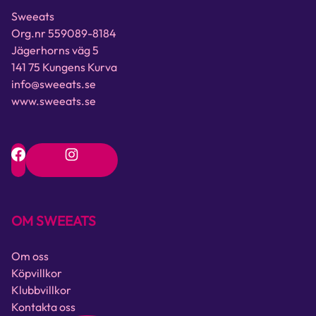
Sweeats
Org.nr 559089-8184
Jägerhorns väg 5
141 75 Kungens Kurva
info@sweeats.se
www.sweeats.se
OM SWEEATS
Om oss
Köpvillkor
Klubbvillkor
Kontakta oss