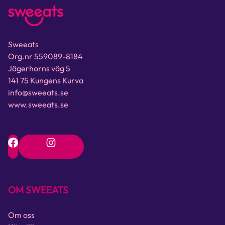
Sweeats
Org.nr 559089-8184
Jägerhorns väg 5
141 75 Kungens Kurva
info@sweeats.se
www.sweeats.se
OM SWEEATS
Om oss