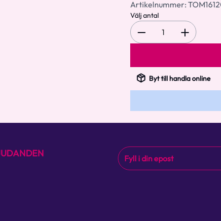
Artikelnummer:
TOM161
Välj antal
1
Byt till handla online
BJUDANDEN