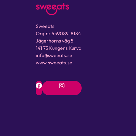
Sweeats
Org.nr 559089-8184
Jägerhorns väg 5
141 75 Kungens Kurva
info@sweeats.se
www.sweeats.se