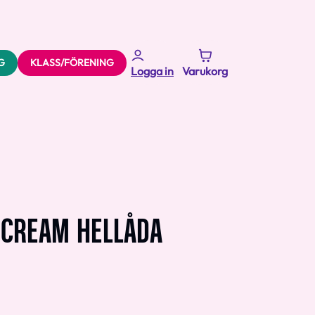
G
KLASS/FÖRENING
Logga in
Varukorg
RCREAM HELLÅDA
1