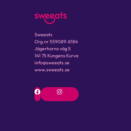
Sweeats
Org.nr 559089-8184
Jägerhorns väg 5
141 75 Kungens Kurva
info@sweeats.se
www.sweeats.se