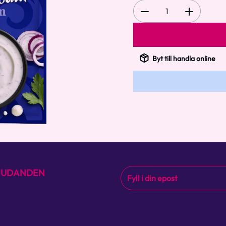
1
Byt till handla online
BJUDANDEN