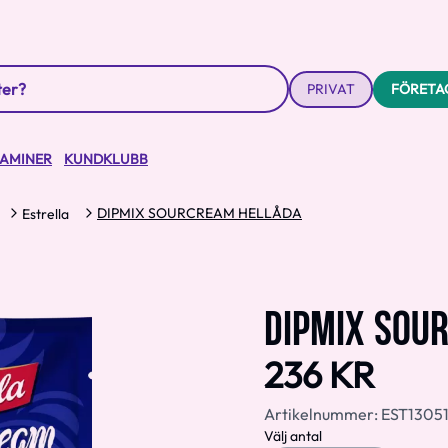
PRIVAT
FÖRETA
TAMINER
KUNDKLUBB
DIPMIX SOURCREAM HELLÅDA
Estrella
DIPMIX SOU
236 KR
Artikelnummer:
EST1305
Välj antal