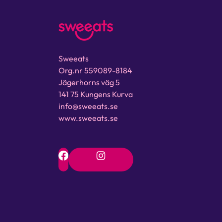
Sweeats
Org.nr 559089-8184
Jägerhorns väg 5
141 75 Kungens Kurva
info@sweeats.se
www.sweeats.se