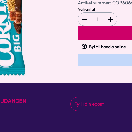
Artikelnummer:
COR606
Välj antal
1
Byt till handla online
BJUDANDEN