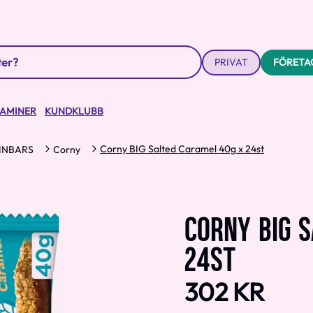
PRIVAT
FÖRETA
TAMINER
KUNDKLUBB
Corny BIG Salted Caramel 40g x 24st
INBARS
Corny
CORNY BIG S
24ST
302 KR