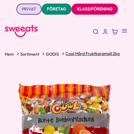
PRIVAT
FÖRETAG
KLASS/FÖRENING
Cool Hård Fruktkaramell 2kg
Hem
Sortiment
GODIS