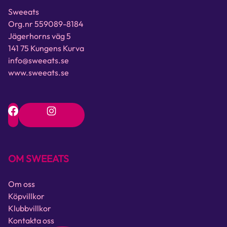
Sweeats
Org.nr 559089-8184
Jägerhorns väg 5
141 75 Kungens Kurva
info@sweeats.se
www.sweeats.se
OM SWEEATS
Om oss
Köpvillkor
Klubbvillkor
Kontakta oss