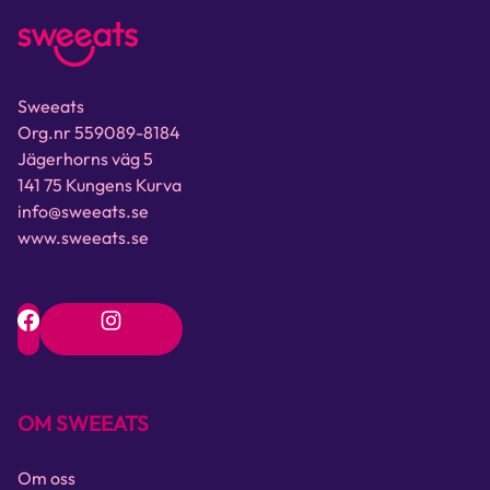
Sweeats
Org.nr 559089-8184
Jägerhorns väg 5
141 75 Kungens Kurva
info@sweeats.se
www.sweeats.se
OM SWEEATS
Om oss