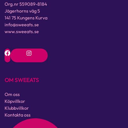
Org.nr 559089-8184
Jägerhorns väg 5
141 75 Kungens Kurva
info@sweeats.se
www.sweeats.se
OM SWEEATS
Om oss
Köpvillkor
Klubbvillkor
Kontakta oss