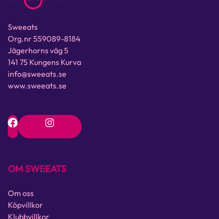
Sweeats
Org.nr 559089-8184
Jägerhorns väg 5
141 75 Kungens Kurva
info@sweeats.se
www.sweeats.se
OM SWEEATS
Om oss
Köpvillkor
Klubbvillkor