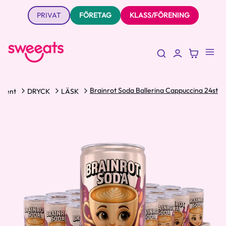
PRIVAT
FÖRETAG
KLASS/FÖRENING
Brainrot Soda Ballerina Cappuccina 24st
iment
DRYCK
LÄSK