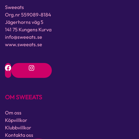
Sweeats
Org.nr 559089-8184
Jägerhorns väg 5
141 75 Kungens Kurva
info@sweeats.se
www.sweeats.se
OM SWEEATS
Om oss
Köpvillkor
Klubbvillkor
Kontakta oss