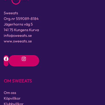
Sweeats
Org.nr 559089-8184
Jägerhorns väg 5
141 75 Kungens Kurva
info@sweeats.se
www.sweeats.se
OM SWEEATS
Om oss
Köpvillkor
Klubbvillkor