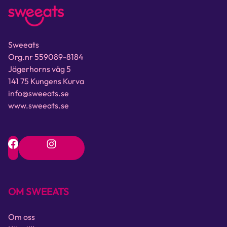
Sweeats
Org.nr 559089-8184
Jägerhorns väg 5
141 75 Kungens Kurva
info@sweeats.se
www.sweeats.se
OM SWEEATS
Om oss