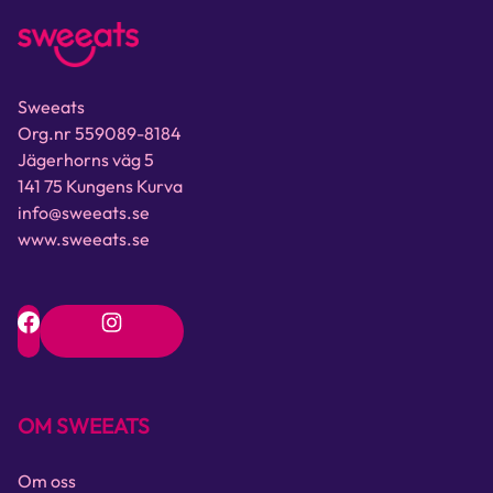
Sweeats
Org.nr 559089-8184
Jägerhorns väg 5
141 75 Kungens Kurva
info@sweeats.se
www.sweeats.se
OM SWEEATS
Om oss