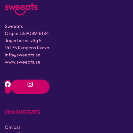
Sweeats
Org.nr 559089-8184
Jägerhorns väg 5
141 75 Kungens Kurva
info@sweeats.se
www.sweeats.se
OM SWEEATS
Om oss