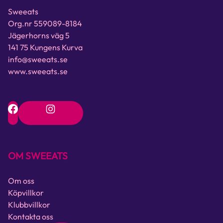
Sweeats
Org.nr 559089-8184
Jägerhorns väg 5
141 75 Kungens Kurva
info@sweeats.se
www.sweeats.se
OM SWEEATS
Om oss
Köpvillkor
Klubbvillkor
Kontakta oss