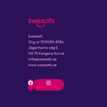
Sweeats
Org.nr 559089-8184
Jägerhorns väg 5
141 75 Kungens Kurva
info@sweeats.se
www.sweeats.se