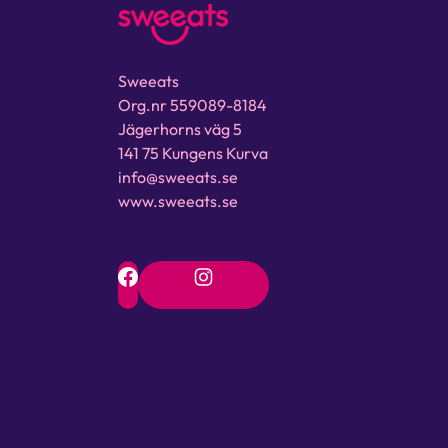
Sweeats
Org.nr 559089-8184
Jägerhorns väg 5
141 75 Kungens Kurva
info@sweeats.se
www.sweeats.se