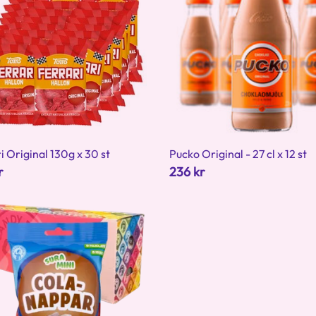
i Original 130g x 30 st
Pucko Original - 27 cl x 12 st
r
236 kr