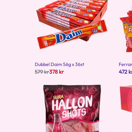
Dubbel Daim 56g x 36st
Ferrar
579 kr
378 kr
472 k